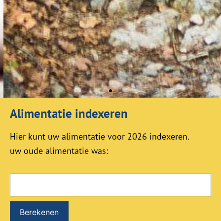
Alimentatie indexeren
Mediation
Hier kunt uw alimentatie voor 2026 indexeren.
uw oude alimentatie was:
Kunnen jullie zo
niet verder?
Lees meer