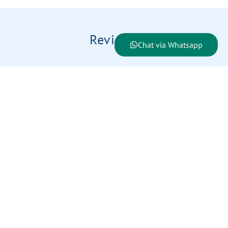
Reviews
Chat via Whatsapp
Nathalie P.
Coaching
Dankzij Paula heb ik geleerd grenzen te stellen en
beter te communiceren. Ze hielp me bovendien om
inzicht te krijgen in mezelf en mijn patronen,
waardoor ik bewuster keuzes kan maken voor de
toekomst."
De Brug Mediation is aangesloten