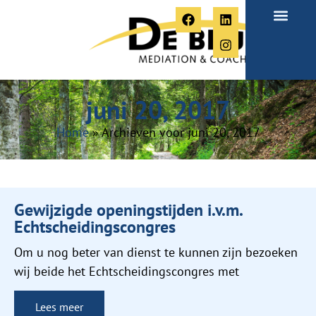
Over Paula
juni 20, 2017
Home
»
Archieven voor juni 20, 2017
Gewijzigde openingstijden i.v.m.
Echtscheidingscongres
Om u nog beter van dienst te kunnen zijn bezoeken
wij beide het Echtscheidingscongres met
Lees meer