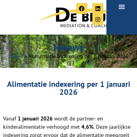
Over Paula
Nieuws
Home
»
Alimentatie indexering per 1 januari 2026
Alimentatie indexering per 1 januari
2026
Vanaf
1 januari 2026
wordt de partner- en
kinderalimentatie verhoogd met
4,6%
. Deze jaarlijkse
indexering zorgt ervoor dat de alimentatie meegroeit