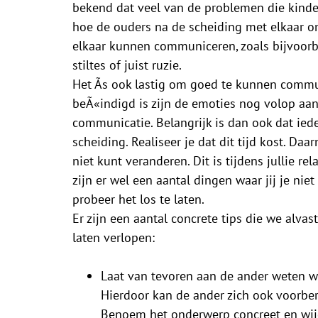
bekend dat veel van de problemen die kind
hoe de ouders na de scheiding met elkaar 
elkaar kunnen communiceren, zoals bijvoorbee
stiltes of juist ruzie.
Het Ã­s ook lastig om goed te kunnen commun
beÃ«indigd is zijn de emoties nog volop aan
communicatie. Belangrijk is dan ook dat ied
scheiding. Realiseer je dat dit tijd kost. Daa
niet kunt veranderen. Dit is tijdens jullie rel
zijn er wel een aantal dingen waar jij je ni
probeer het los te laten.
Er zijn een aantal concrete tips die we alv
laten verlopen:
Laat van tevoren aan de ander weten w
Hierdoor kan de ander zich ook voorbere
Benoem het onderwerp concreet en wijd