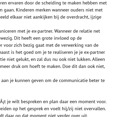
eren ervaren door de scheiding te maken hebben met
om gaan. Kinderen merken wanneer ouders niet met
ld elkaar niet aankijken bij de overdracht, ijzige
iceren met je ex-partner. Wanneer de relatie net
wezig. Dit heeft een grote invloed op de
er voor zich bezig gaat met de verwerking van de
rnaast is het goed om je te realiseren je je ex-partner
atie niet gelukt, en zal dus nu ook niet lukken. Alleen
et meer druk om hoeft te maken. Doe dit dan ook niet,
ast aan je kunnen geven om de communicatie beter te
Ã¡t je wilt bespreken en plan daar een moment voor.
iden op het gesprek en voelt hij/zij niet overvallen.
t daar op dat moment niet verder over uit.