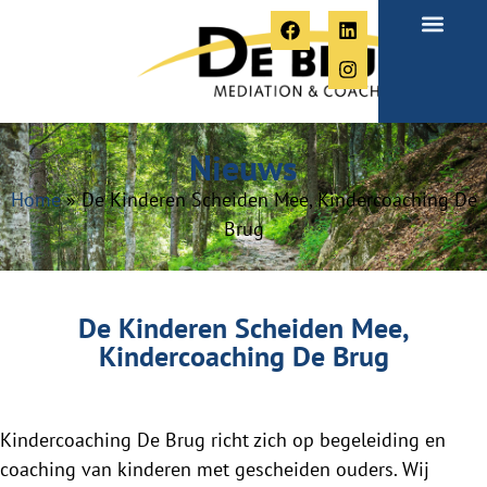
Over Paula
Nieuws
Home
»
De Kinderen Scheiden Mee, Kindercoaching De
Brug
De Kinderen Scheiden Mee,
Kindercoaching De Brug
Kindercoaching De Brug richt zich op begeleiding en
coaching van kinderen met gescheiden ouders. Wij