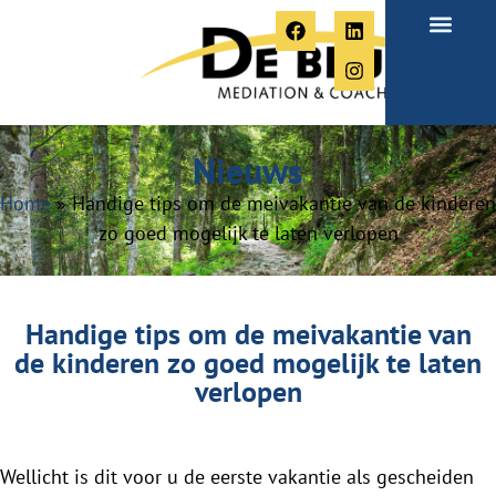
Over Paula
Nieuws
Home
»
Handige tips om de meivakantie van de kinderen
zo goed mogelijk te laten verlopen
Handige tips om de meivakantie van
de kinderen zo goed mogelijk te laten
verlopen
Wellicht is dit voor u de eerste vakantie als gescheiden