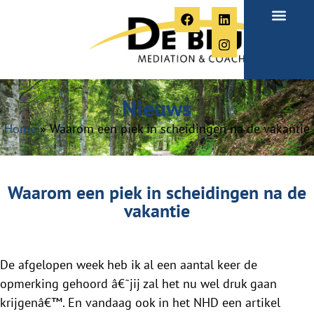
Over Paula
Nieuws
Home
»
Waarom een piek in scheidingen na de vakantie
Waarom een piek in scheidingen na de
vakantie
De afgelopen week heb ik al een aantal keer de
opmerking gehoord â€˜jij zal het nu wel druk gaan
krijgenâ€™. En vandaag ook in het NHD een artikel